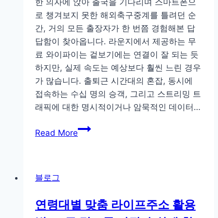
한 의자에 앉아 출국을 기다리며 스마트폰으
보
로 챙겨보지 못한 해외축구중계를 틀려던 순
는
간, 거의 모든 출장자가 한 번쯤 경험해본 답
온
답함이 찾아옵니다. 라운지에서 제공하는 무
라
료 와이파이는 겉보기에는 연결이 잘 되는 듯
인
하지만, 실제 속도는 예상보다 훨씬 느린 경우
링
가 많습니다. 출퇴근 시간대의 혼잡, 동시에
크
접속하는 수십 명의 승객, 그리고 스트리밍 트
정
래픽에 대한 명시적이거나 암묵적인 데이터…
리
출
의
Read More
장
기
중
술
데
블로그
이
터
연령대별 맞춤 라이프주소 활용
아