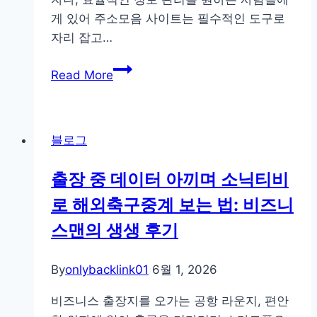
속
게 있어 주소모음 사이트는 필수적인 도구로
도
자리 잡고…
와
무
주
Read More
료
소
진
모
단
음
모
블로그
사
니
이
터
출장 중 데이터 아끼며 소닉티비
트
링
로 해외축구중계 보는 법: 비즈니
의
스
모
스맨의 생생 후기
케
든
줄
것:
By
onlybacklink01
링
6월 1, 2026
한
전
눈
비즈니스 출장지를 오가는 공항 라운지, 편안
략
에