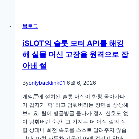
령
즈
대
니
별
스
블로그
맞
맨
춤
의
iSLOT의 슬롯 모터 API를 해킹
라
생
해 실물 머신 고장을 원격으로 잡
이
생
프
후
아낸 썰
주
기
소
By
onlybacklink01
6월 6, 2026
활
용
게임厅에 설치된 슬롯 머신이 한창 돌아가다
법:
가 갑자기 ‘퍽’ 하고 멈춰버리는 장면을 상상해
모
보세요. 릴이 빙글빙글 돌다가 정지 신호도 없
든
이 멈춰버린 순간, 그 기계는 더 이상 릴의 정
링
렬 상태나 회전 속도를 스스로 알려주지 않습
크
니다. 마치 자동차 시동이 아예 걸리지 않아