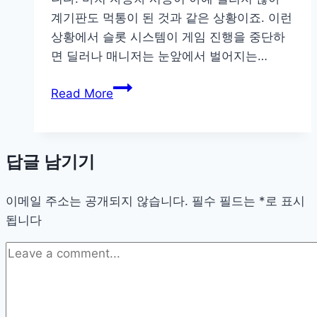
를
계기판도 먹통이 된 것과 같은 상황이죠. 이런
가
상황에서 슬롯 시스템이 게임 진행을 중단하
장
면 딜러나 매니저는 눈앞에서 벌어지는…
손
iSLOT
쉽
Read More
의
게
슬
찾
롯
는
답글 남기기
모
방
터
법
이메일 주소는 공개되지 않습니다.
API
필수 필드는
*
로 표시
됩니다
를
해
킹
해
실
물