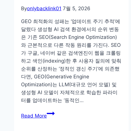
공
By
onlybacklink01
7월 5, 2026
통
포
GEO 최적화의 성패는 ‘업데이트 주기 추적’에
맷:
달렸다 생성형 AI 검색 환경에서의 순위 변동
Perplexity,
은 기존 SEO(Search Engine Optimization)
ChatGPT,
와 근본적으로 다른 작동 원리를 가진다. SEO
구
가 구글, 네이버 같은 검색엔진이 웹을 크롤링
글
하고 색인(indexing)한 후 사용자 질의에 맞춰
AI
순위를 산정하는 ‘정적인 갱신 주기’에 의존했
오
다면, GEO(Generative Engine
버
Optimization)는 LLM(대규모 언어 모델) 및
뷰
생성형 AI 모델이 자체적으로 학습한 파라미
한
터를 업데이트하는 ‘동적인…
번
GEO
에
Read More
순
대
위
응