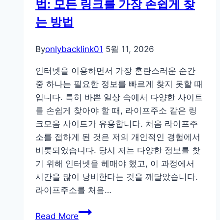
법: 모든 링크를 가장 손쉽게 찾
끼
며
는 방법
소
닉
By
onlybacklink01
5월 11, 2026
티
비
인터넷을 이용하면서 가장 혼란스러운 순간
로
중 하나는 필요한 정보를 빠르게 찾지 못할 때
해
입니다. 특히 바쁜 일상 속에서 다양한 사이트
외
를 손쉽게 찾아야 할 때, 라이프주소 같은 링
축
크모음 사이트가 유용합니다. 처음 라이프주
구
소를 접하게 된 것은 저의 개인적인 경험에서
중
비롯되었습니다. 당시 저는 다양한 정보를 찾
계
기 위해 인터넷을 헤매야 했고, 이 과정에서
보
시간을 많이 낭비한다는 것을 깨달았습니다.
는
라이프주소를 처음…
법:
연
비
Read More