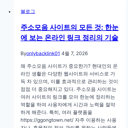
변
하
블로그
동
는
의
법
주소모음 사이트의 모든 것: 한눈
숨
에 보는 온라인 링크 정리의 기술
은
주
기:
By
onlybacklink01
4월 7, 2026
오
왜 주소모음 사이트가 중요한가? 현대인의 온
픈
라인 생활은 다양한 웹사이트와 서비스로 가
타
득 차 있으며, 이를 효과적으로 관리하는 것이
임
점점 더 중요해지고 있다. 주소모음 사이트는
인
여러 사이트의 링크를 모아 한눈에 정리하는
덱
역할을 하여 사용자에게 시간과 노력을 절약
스
하게 해준다. 특히, 여러 플랫폼을
반
https://ggongtown.net/ 자주 이용하는 사용
영
자나, 효율적인 정보 관리를 원하는 사람들에