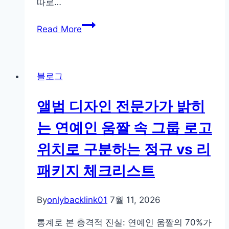
따로…
예
Read More
비
창
업
블로그
자
를
앨범 디자인 전문가가 밝히
위
한
는 연예인 움짤 속 그룹 로고
GEO-
위치로 구분하는 정규 vs 리
AEO
공
패키지 체크리스트
통
포
By
onlybacklink01
7월 11, 2026
맷:
Perplexity,
통계로 본 충격적 진실: 연예인 움짤의 70%가