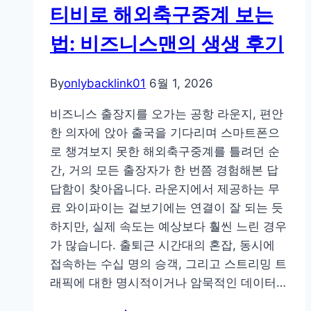
티
티비로 해외축구중계 보는
비
법: 비즈니스맨의 생생 후기
에
서
본
By
onlybacklink01
6월 1, 2026
경
비즈니스 출장지를 오가는 공항 라운지, 편안
기
한 의자에 앉아 출국을 기다리며 스마트폰으
후,
로 챙겨보지 못한 해외축구중계를 틀려던 순
울
간, 거의 모든 출장자가 한 번쯤 경험해본 답
면
답함이 찾아옵니다. 라운지에서 제공하는 무
서
료 와이파이는 겉보기에는 연결이 잘 되는 듯
쓴
하지만, 실제 속도는 예상보다 훨씬 느린 경우
해
가 많습니다. 출퇴근 시간대의 혼잡, 동시에
외
접속하는 수십 명의 승객, 그리고 스트리밍 트
축
래픽에 대한 명시적이거나 암묵적인 데이터…
구
중