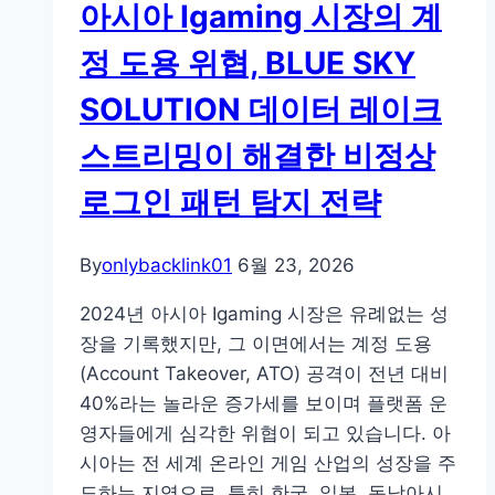
아시아 Igaming 시장의 계
신
케
의
줄
정 도용 위협, BLUE SKY
콘
링
SOLUTION 데이터 레이크
텐
전
츠
략
스트리밍이 해결한 비정상
가
로그인 패턴 탐지 전략
AI
에
게
By
onlybacklink01
6월 23, 2026
선
2024년 아시아 Igaming 시장은 유례없는 성
택
장을 기록했지만, 그 이면에서는 계정 도용
받
(Account Takeover, ATO) 공격이 전년 대비
는
40%라는 놀라운 증가세를 보이며 플랫폼 운
3
영자들에게 심각한 위협이 되고 있습니다. 아
가
시아는 전 세계 온라인 게임 산업의 성장을 주
지
도하는 지역으로, 특히 한국, 일본, 동남아시