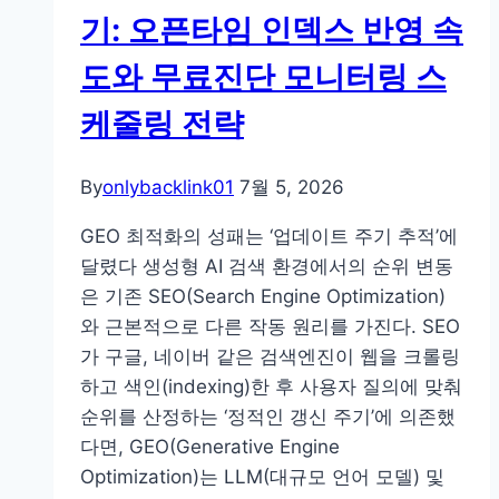
가
기: 오픈타임 인덱스 반영 속
가
도와 무료진단 모니터링 스
밝
히
케줄링 전략
는
연
By
onlybacklink01
7월 5, 2026
예
인
GEO 최적화의 성패는 ‘업데이트 주기 추적’에
움
달렸다 생성형 AI 검색 환경에서의 순위 변동
짤
은 기존 SEO(Search Engine Optimization)
속
와 근본적으로 다른 작동 원리를 가진다. SEO
그
가 구글, 네이버 같은 검색엔진이 웹을 크롤링
룹
하고 색인(indexing)한 후 사용자 질의에 맞춰
로
순위를 산정하는 ‘정적인 갱신 주기’에 의존했
고
다면, GEO(Generative Engine
위
Optimization)는 LLM(대규모 언어 모델) 및
치