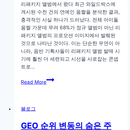
ChatGPT,
리패키지 앨범에서 왔다 최근 와일드박스에
구
게시된 수천 건의 연예인 움짤을 분석한 결과,
글
충격적인 사실 하나가 드러났다. 전체 아이돌
AI
움짤 가운데 무려 68%가 정규 앨범이 아닌 리
오
패키지 앨범의 프로모션 이미지에서 발췌된
버
것으로 나타난 것이다. 이는 단순한 우연이 아
뷰
니라, 음반 기획사들이 리패키지 앨범 발매 시
한
기에 훨씬 더 세련되고 시선을 사로잡는 콘셉
번
트로…
에
앨
대
Read More
범
응
디
하
자
는
블로그
인
법
전
GEO 순위 변동의 숨은 주
문