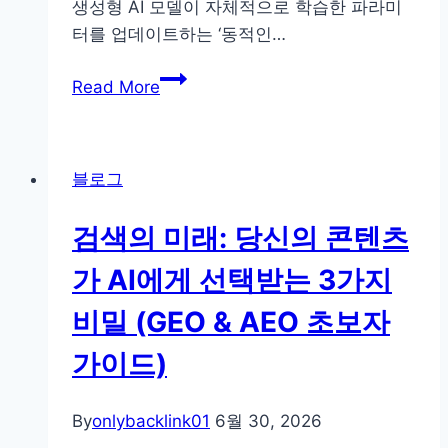
생성형 AI 모델이 자체적으로 학습한 파라미
로
터를 업데이트하는 ‘동적인…
구
GEO
분
Read More
순
하
위
는
변
정
블로그
동
규
의
vs
검색의 미래: 당신의 콘텐츠
숨
리
은
패
가 AI에게 선택받는 3가지
주
키
비밀 (GEO & AEO 초보자
기:
지
오
체
가이드)
픈
크
타
리
By
onlybacklink01
6월 30, 2026
임
스