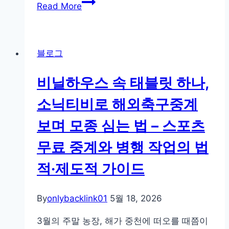
출
Read More
계
장
비
중
하
데
인
블로그
이
드
터
비닐하우스 속 태블릿 하나,
아
끼
소닉티비로 해외축구중계
며
보며 모종 심는 법 – 스포츠
소
닉
무료 중계와 병행 작업의 법
티
적·제도적 가이드
비
로
해
By
onlybacklink01
5월 18, 2026
외
3월의 주말 농장, 해가 중천에 떠오를 때쯤이
축