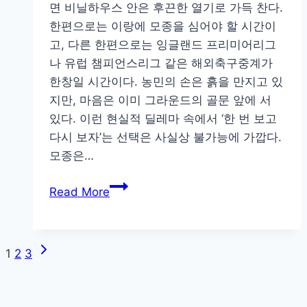
면 비닐하우스 안은 후끈한 열기로 가득 찬다.
구
한편으로는 이랑에 모종을 심어야 할 시간이
중
고, 다른 한편으로는 잉글랜드 프리미어리그
계
나 유럽 챔피언스리그 같은 해외축구중계가
보
한창일 시간이다. 농민의 손은 흙을 만지고 있
는
지만, 마음은 이미 그라운드의 골문 앞에 서
법:
있다. 이런 현실적 딜레마 속에서 ‘한 번 보고
비
다시 보자’는 선택은 사실상 불가능에 가깝다.
즈
모종은…
니
스
비
Read More
맨
닐
의
하
생
우
Next
생
Page
1
2
3
스
Page
후
속
navigation
기
태