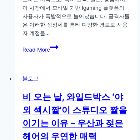
비
아 시장에서 모바일 기반 Igaming 플랫폼의
밀
사용자가 폭발적으로 늘어났습니다. 공격자들
(GEO
은 이러한 성장세를 틈타 다양한 경로로 사용
&
자 계정을…
AEO
초
아
Read More
보
시
자
아
가
Igaming
이
블로그
시
드)
장
비 오는 날, 와일드박스 ‘야
의
계
외 섹시짤’이 스튜디오 짤을
정
이기는 이유 – 우산과 젖은
도
용
헤어의 우연한 매력
위