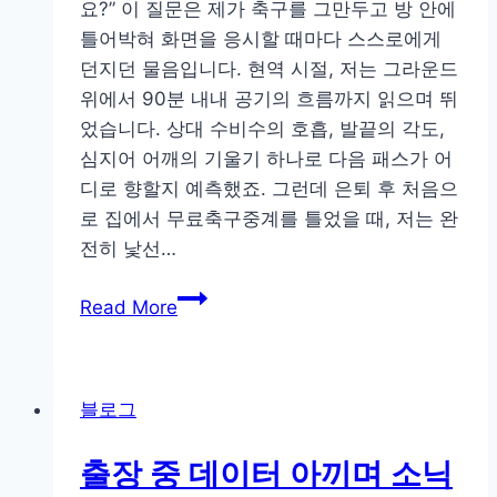
한
요?” 이 질문은 제가 축구를 그만두고 방 안에
신
매
틀어박혀 화면을 응시할 때마다 스스로에게
고
력
던지던 물음입니다. 현역 시절, 저는 그라운드
장
위에서 90분 내내 공기의 흐름까지 읽으며 뛰
을
었습니다. 상대 수비수의 호흡, 발끝의 각도,
원
심지어 어깨의 기울기 하나로 다음 패스가 어
격
디로 향할지 예측했죠. 그런데 은퇴 후 처음으
으
로 집에서 무료축구중계를 틀었을 때, 저는 완
로
전히 낯선…
잡
아
전
Read More
낸
직
썰
프
로
블로그
가
라
출장 중 데이터 아끼며 소닉
스