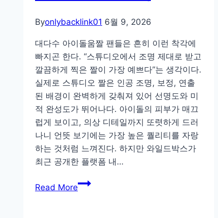
협,
By
onlybacklink01
6월 9, 2026
BLUE
SKY
대다수 아이돌움짤 팬들은 흔히 이런 착각에
SOLUTION
빠지곤 한다. “스튜디오에서 조명 제대로 받고
데
깔끔하게 찍은 짤이 가장 예쁘다”는 생각이다.
이
실제로 스튜디오 짤은 인공 조명, 보정, 연출
터
된 배경이 완벽하게 갖춰져 있어 선명도와 미
레
적 완성도가 뛰어나다. 아이돌의 피부가 매끄
이
럽게 보이고, 의상 디테일까지 또렷하게 드러
크
나니 언뜻 보기에는 가장 높은 퀄리티를 자랑
스
하는 것처럼 느껴진다. 하지만 와일드박스가
트
최근 공개한 플랫폼 내…
리
비
밍
Read More
오
이
는
해