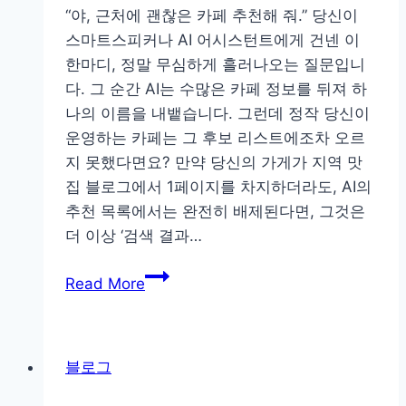
인
트
“야, 근처에 괜찮은 카페 추천해 줘.” 당신이
덱
스마트스피커나 AI 어시스턴트에게 건넨 이
스
한마디, 정말 무심하게 흘러나오는 질문입니
반
다. 그 순간 AI는 수많은 카페 정보를 뒤져 하
영
나의 이름을 내뱉습니다. 그런데 정작 당신이
속
운영하는 카페는 그 후보 리스트에조차 오르
도
지 못했다면요? 만약 당신의 가게가 지역 맛
와
집 블로그에서 1페이지를 차지하더라도, AI의
무
추천 목록에서는 완전히 배제된다면, 그것은
료
더 이상 ‘검색 결과…
진
검
단
Read More
색
모
의
니
미
터
블로그
래:
링
당
스