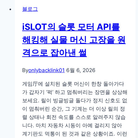
날,
결
블로그
와
한
일
비
iSLOT의 슬롯 모터 API를
드
정
박
상
해킹해 실물 머신 고장을 원
스
로
격으로 잡아낸 썰
‘야
그
외
인
섹
패
By
onlybacklink01
6월 6, 2026
시
턴
게임厅에 설치된 슬롯 머신이 한창 돌아가다
짤’이
탐
가 갑자기 ‘퍽’ 하고 멈춰버리는 장면을 상상해
스
지
보세요. 릴이 빙글빙글 돌다가 정지 신호도 없
튜
전
이 멈춰버린 순간, 그 기계는 더 이상 릴의 정
디
략
렬 상태나 회전 속도를 스스로 알려주지 않습
오
니다. 마치 자동차 시동이 아예 걸리지 않아
짤
계기판도 먹통이 된 것과 같은 상황이죠. 이런
을