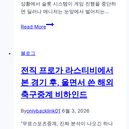
상황에서 슬롯 시스템이 게임 진행을 중단하
이
면 딜러나 매니저는 눈앞에서 벌어지는…
기
는
iSLOT
Read More
이
의
유
슬
–
롯
우
블로그
모
산
터
과
전직 프로가 라스티비에서
API
젖
를
본 경기 후, 울면서 쓴 해외
은
해
헤
축구중계 비하인드
킹
어
해
의
실
By
onlybacklink01
6월 3, 2026
우
물
연
“무료스포츠중계, 진짜 분석이 나오긴 하나
머