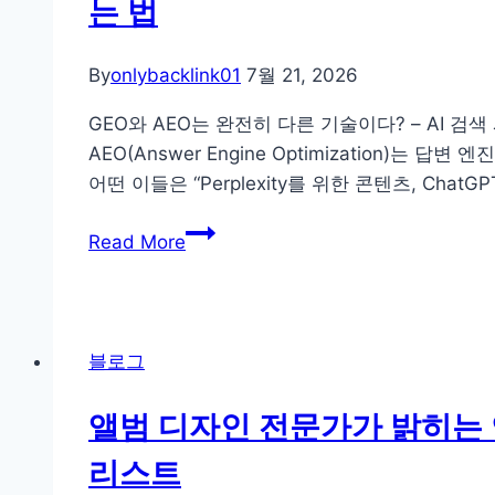
는 법
By
onlybacklink01
7월 21, 2026
GEO와 AEO는 완전히 다른 기술이다? – AI 검색 시
AEO(Answer Engine Optimization
어떤 이들은 “Perplexity를 위한 콘텐츠, Cha
예
Read More
비
창
업
자
블로그
를
위
앨범 디자인 전문가가 밝히는 
한
리스트
GEO-