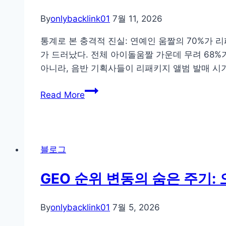
AEO
공
By
onlybacklink01
7월 11, 2026
통
통계로 본 충격적 진실: 연예인 움짤의 70%가 
포
가 드러났다. 전체 아이돌움짤 가운데 무려 68
맷:
아니라, 음반 기획사들이 리패키지 앨범 발매 시
Perplexity,
ChatGPT,
앨
Read More
구
범
글
디
AI
자
오
인
블로그
버
전
뷰
문
GEO 순위 변동의 숨은 주기
한
가
번
가
에
By
onlybacklink01
7월 5, 2026
밝
대
히