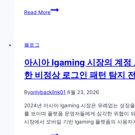
임
하
검
인
는
Read More
색
덱
정
의
스
규
미
반
vs
래:
영
리
블로그
당
속
패
신
도
키
아시아 Igaming 시장의 계정
의
와
지
한 비정상 로그인 패턴 탐지 
콘
무
체
텐
료
크
츠
진
By
onlybacklink01
6월 23, 2026
리
가
단
스
2024년 아시아 Igaming 시장은 유례없는 성장을
AI
모
트
를 보이며 플랫폼 운영자들에게 심각한 위협이 되
에
니
시장에서 모바일 기반 Igaming 플랫폼의 사
게
터
선
링
아