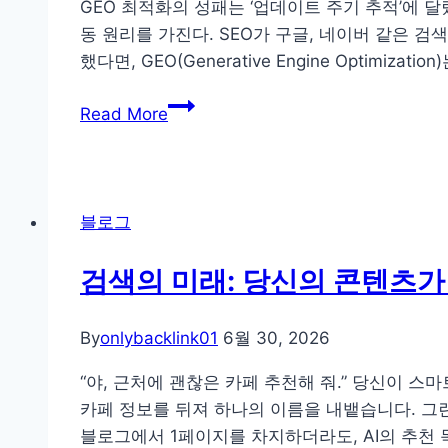
GEO 최적화의 성패는 ‘업데이트 주기 추적’에 달렸다 
응
는
동 원리를 가진다. SEO가 구글, 네이버 같은 검
하
연
했다면, GEO(Generative Engine Opti
는
예
법
GEO
인
Read More
순
움
위
짤
변
속
동
그
블로그
의
룹
숨
로
검색의 미래: 당신의 콘텐츠가 
은
고
주
위
By
onlybacklink01
6월 30, 2026
기:
치
오
로
“야, 근처에 괜찮은 카페 추천해 줘.” 당신이 스
픈
구
카페 정보를 뒤져 하나의 이름을 내뱉습니다. 그
타
분
블로그에서 1페이지를 차지하더라도, AI의 추천 