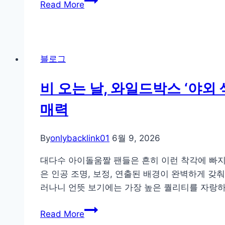
Read More
택
스
시
받
케
아
는
줄
Igaming
3
링
시
블로그
가
전
장
지
략
의
비 오는 날, 와일드박스 ‘야외
비
계
밀
매력
정
(GEO
도
&
용
By
onlybacklink01
6월 9, 2026
AEO
위
초
대다수 아이돌움짤 팬들은 흔히 이런 착각에 빠지
협,
보
은 인공 조명, 보정, 연출된 배경이 완벽하게 
BLUE
자
러나니 언뜻 보기에는 가장 높은 퀄리티를 자랑하
SKY
가
SOLUTION
비
이
Read More
데
오
드)