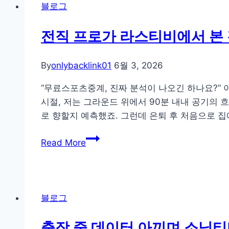
모
짤
블로그
그
터
을
인
API
이
전직 프로가 라스티비에서 본 
패
를
기
턴
해
는
By
onlybacklink01
6월 3, 2026
탐
킹
이
지
해
유
“무료스포츠중계, 진짜 분석이 나오긴 하나요?”
전
실
–
시절, 저는 그라운드 위에서 90분 내내 공기의 
략
물
우
로 향할지 예측했죠. 그런데 은퇴 후 처음으로 
머
산
전
신
과
Read More
직
고
젖
프
장
은
로
을
헤
가
원
어
블로그
라
격
의
스
으
우
출장 중 데이터 아끼며 소닉티