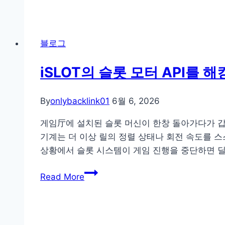
이
는
터
날,
레
와
블로그
이
일
크
드
iSLOT의 슬롯 모터 API를
스
박
트
스
리
By
onlybacklink01
6월 6, 2026
‘야
밍
외
게임厅에 설치된 슬롯 머신이 한창 돌아가다가 갑자
이
섹
기계는 더 이상 릴의 정렬 상태나 회전 속도를 스
해
시
상황에서 슬롯 시스템이 게임 진행을 중단하면 
결
짤’이
한
iSLOT
스
Read More
비
의
튜
정
슬
디
상
롯
오
로